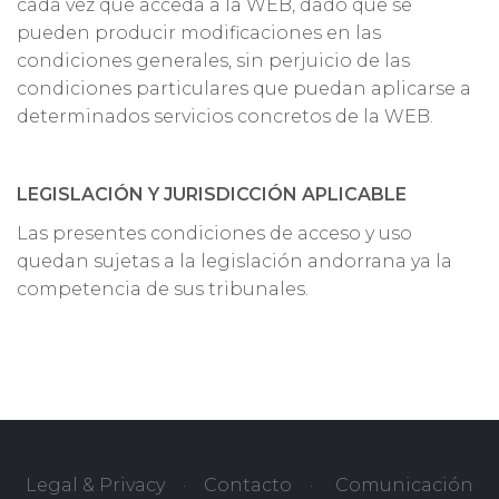
cada vez que acceda a la WEB, dado que se
pueden producir modificaciones en las
condiciones generales, sin perjuicio de las
condiciones particulares que puedan aplicarse a
determinados servicios concretos de la WEB.
LEGISLACIÓN Y JURISDICCIÓN APLICABLE
Las presentes condiciones de acceso y uso
quedan sujetas a la legislación andorrana ya la
competencia de sus tribunales.
Legal & Privacy
·
Contacto
·
Comunicación