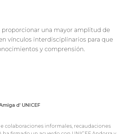
e proporcionar una mayor amplitud de
n vínculos interdisciplinarios para que
 conocimientos y comprensión.
 Amiga d’ UNICEF
e colaboraciones informales, recaudaciones
A ha firmado un acuerdo con UNICEF Andorra y