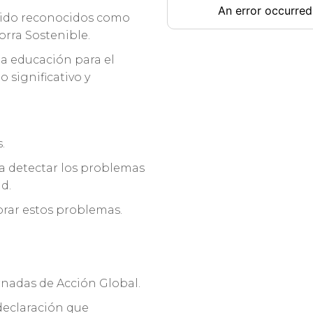
sido reconocidos como
rra Sostenible.
la educación para el
 significativo y
.
ra detectar los problemas
d.
orar estos problemas.
rnadas de Acción Global.
 declaración que